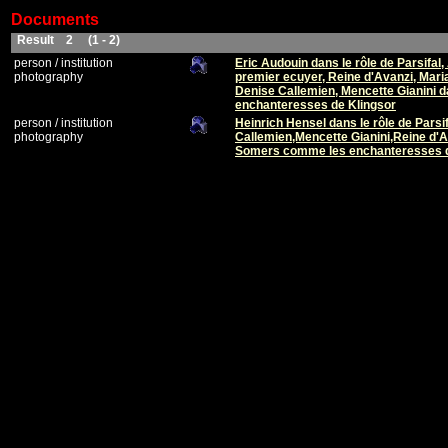
Documents
Result 2 (1 - 2)
person / institution
Eric Audouin dans le rôle de Parsifal,
photography
premier ecuyer, Reine d'Avanzi, Mari
Denise Callemien, Mencette Gianini d
enchanteresses de Klingsor
person / institution
Heinrich Hensel dans le rôle de Pars
photography
Callemien,Mencette Gianini,Reine d'A
Somers comme les enchanteresses d