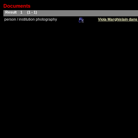
Documents
Result 1 (1 - 1)
person / institution photography
Viola Marghislain dans 