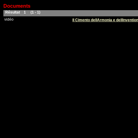
Documents
Résultat 1 (1 - 1)
vidéo
Il Cimento dellArmonia e dellInventio