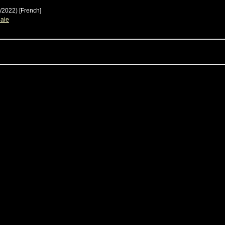
6/2022)
[French]
naie