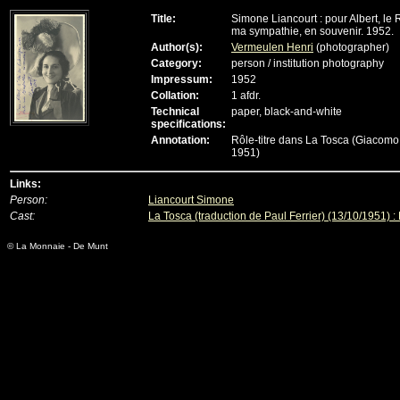
Title:
Simone Liancourt : pour Albert, le 
ma sympathie, en souvenir. 1952.
Author(s):
Vermeulen Henri
(photographer)
Category:
person / institution photography
Impressum:
1952
Collation:
1 afdr.
Technical
paper, black-and-white
specifications:
Annotation:
Rôle-titre dans La Tosca (Giacomo
1951)
Links:
Person:
Liancourt Simone
Cast:
La Tosca (traduction de Paul Ferrier) (13/10/1951) :
© La Monnaie - De Munt