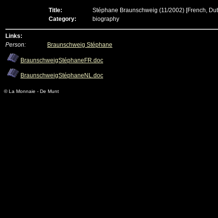
Title:
Stéphane Braunschweig (11/2002)
[French, Dut
Category:
biography
Links:
Person:
Braunschweig Stéphane
BraunschweigStéphaneFR.doc
BraunschweigStéphaneNL.doc
© La Monnaie - De Munt