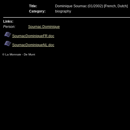
Title:
Dominique Sournac (01/2002)
[French, Dutch]
Category:
biography
Links:
Person:
Sournac Dominique
SournacDominiqueFR.doc
SournacDominiqueNL.doc
© La Monnaie - De Munt