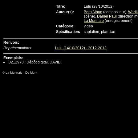
Titre:
Lulu (28/10/2012)
Auteur(s):
Berg Alban
(compositeur),
Warli
scène),
Daniel Paul
(direction m
La Monnaie
(enregistrement)
Catégorie:
vidéo
Spécification:
captation, plan fixe
Renvois:
Représentations:
Lulu (14/10/2012) - 2012-2013
Exemplaire:
0212978 : Dépôt digital, DAVID.
© La Monnaie - De Munt