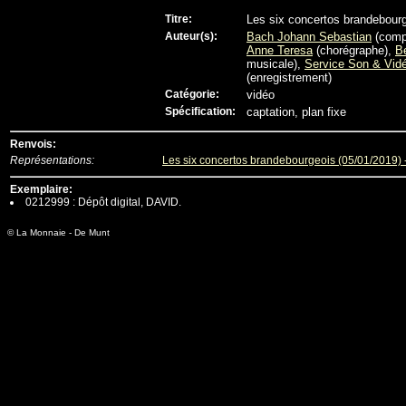
Titre:
Les six concertos brandebourg
Auteur(s):
Bach Johann Sebastian
(comp
Anne Teresa
(chorégraphe),
B
musicale),
Service Son & Vid
(enregistrement)
Catégorie:
vidéo
Spécification:
captation, plan fixe
Renvois:
Représentations:
Les six concertos brandebourgeois (05/01/2019)
Exemplaire:
0212999 : Dépôt digital, DAVID.
© La Monnaie - De Munt