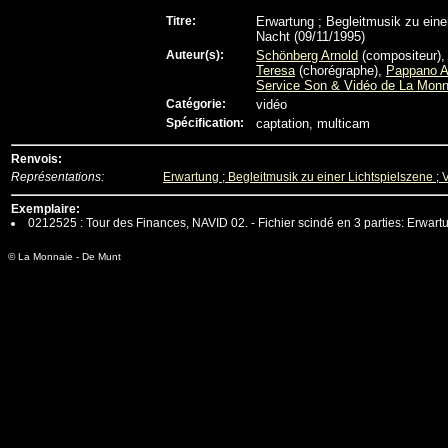
Titre:
Erwartung ; Begleitmusik zu einer
Nacht (09/11/1995)
Auteur(s):
Schönberg Arnold
(compositeur)
Teresa
(chorégraphe),
Pappano A
Service Son & Vidéo de La Monn
Catégorie:
vidéo
Spécification:
captation, multicam
Renvois:
Représentations:
Erwartung ; Begleitmusik zu einer Lichtspielszene ; 
Exemplaire:
0212525 : Tour des Finances, NAVID 02. - Fichier scindé en 3 parties: Erwartu
© La Monnaie - De Munt