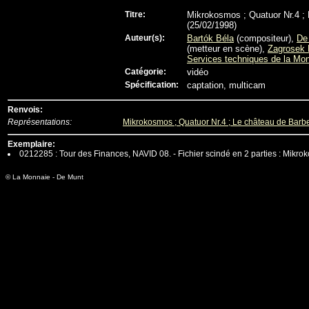
Titre:
Mikrokosmos ; Quatuor Nr.4 ;
(25/02/1998)
Auteur(s):
Bartók Béla
(compositeur),
De
(metteur en scène),
Zagrosek 
Services techniques de la Mo
Catégorie:
vidéo
Spécification:
captation, multicam
Renvois:
Représentations:
Mikrokosmos ; Quatuor Nr.4 ; Le château de Barb
Exemplaire:
0212285 : Tour des Finances, NAVID 08. - Fichier scindé en 2 parties : Mikro
© La Monnaie - De Munt