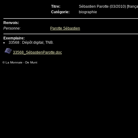
Titre:
Sébastien Parotte (03/2010)
[frança
Catégorie:
biographie
Renvois:
Personne:
Parotte Sébastien
Exemplaire:
33568 : Dépôt digital, TNB.
33568_SébastienParotte.doc
© La Monnaie - De Munt