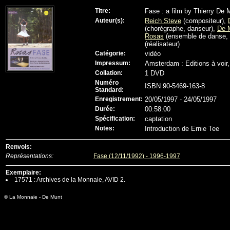
Titre:
Fase : a film by Thierry De
Auteur(s):
Reich Steve
(compositeur),
(chorégraphe, danseur),
De 
Rosas
(ensemble de danse, 
(réalisateur)
Catégorie:
vidéo
Impressum:
Amsterdam : Editions à voir
Collation:
1 DVD
Numéro
ISBN 90-5469-163-8
Standard:
Enregistrement:
20/05/1997 - 24/05/1997
Durée:
00:58:00
Spécification:
captation
Notes:
Introduction de Ernie Tee
Renvois:
Représentations:
Fase (12/11/1992) - 1996-1997
Exemplaire:
17571 : Archives de la Monnaie, AVID 2.
© La Monnaie - De Munt