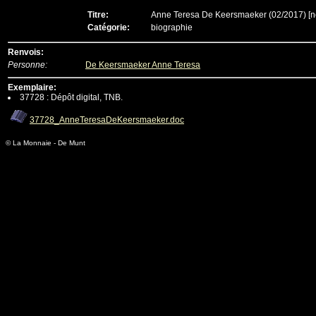
Titre:
Anne Teresa De Keersmaeker (02/2017)
[n
Catégorie:
biographie
Renvois:
Personne:
De Keersmaeker Anne Teresa
Exemplaire:
37728 : Dépôt digital, TNB.
37728_AnneTeresaDeKeersmaeker.doc
© La Monnaie - De Munt