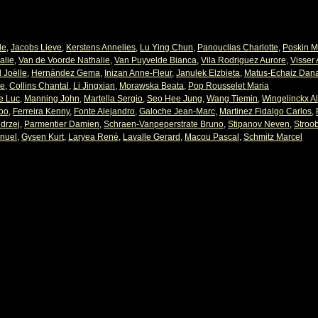
le
,
Jacobs Lieve
,
Kerstens Annelies
,
Lu Ying Chun
,
Panouclias Charlotte
,
Poskin 
alie
,
Van de Voorde Nathalie
,
Van Puyvelde Bianca
,
Vila Rodriguez Aurore
,
Visser
 Joëlle
,
Hernández Gema
,
Inizan Anne-Fleur
,
Janulek Elzbieta
,
Matus-Echaiz Dan
ge
,
Collins Chantal
,
Li Jingxian
,
Morawska Beata
,
Pop Rousselet Maria
e Luc
,
Manning John
,
Martella Sergio
,
Seo Hee Jung
,
Wang Tiemin
,
Wingelinckx Al
oo
,
Ferreira Kenny
,
Fonte Alejandro
,
Galoche Jean-Marc
,
Martinez Fidalgo Carlos
,
drzej
,
Parmentier Damien
,
Schraen-Vanpeperstrate Bruno
,
Stipanov Neven
,
Stroob
nuel
,
Gysen Kurt
,
Laryea René
,
Lavalle Gerard
,
Macou Pascal
,
Schmitz Marcel