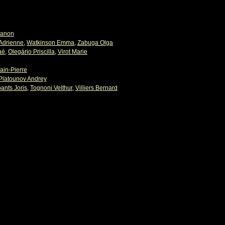
Manon
 Adrienne
,
Watkinson Emma
,
Zabuga Olga
aé
,
Olegário Priscilla
,
Virot Marie
ain-Pierre
Platounov Andrey
ants Joris
,
Tognoni Velthur
,
Villiers Bernard