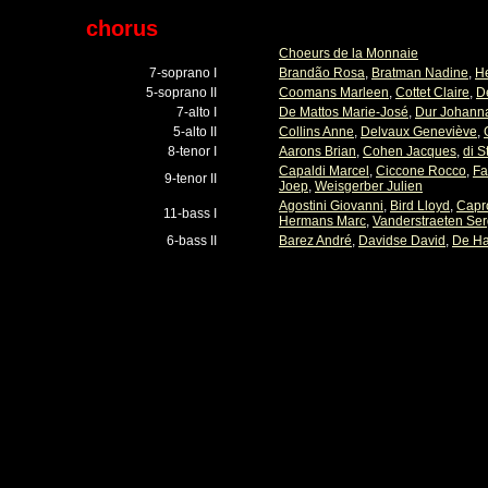
chorus
Choeurs de la Monnaie
7-soprano I
Brandão Rosa
,
Bratman Nadine
,
H
5-soprano II
Coomans Marleen
,
Cottet Claire
,
D
7-alto I
De Mattos Marie-José
,
Dur Johann
5-alto II
Collins Anne
,
Delvaux Geneviève
,
8-tenor I
Aarons Brian
,
Cohen Jacques
,
di S
Capaldi Marcel
,
Ciccone Rocco
,
Fa
9-tenor II
Joep
,
Weisgerber Julien
Agostini Giovanni
,
Bird Lloyd
,
Capr
11-bass I
Hermans Marc
,
Vanderstraeten Se
6-bass II
Barez André
,
Davidse David
,
De Ha