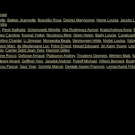
naie
ette
,
Bakker Jeannette
,
Brandão Rosa
,
Deprez Maryvonne
,
Heine Louisa
,
Jacobs L
ndra
e
,
Perin Nathalie
,
Scheinowitz Mireille
,
Vila Rodriguez Aurore
,
Kratochvilova Anna
,
ies Caroline
,
Koopal Ymkje
,
Nicolescu Mimi
,
Silver Helen
,
Bailly Louise
,
Cavalcant
llins Chantal
,
Li Jingxian
,
Morawska Beata
,
Vanmuysen Hilde
,
Njobé Louisa
,
Yatz
ulon Marc
,
de Meulenaere Luc
,
Frère Ernest
,
Higuet Edouard
,
Jin Kang Young
,
Lee
nio
,
Carrier Sidot Jean-Yves
,
Hanrion Gilles
one Rocco
,
Defosse Arnaud
,
Platounov Andrey
,
Troukens Georges
,
Wehlen Mats
,
W
tewig Ignard
,
Goffinet Yves
,
Janulek Andrzej
,
Pulieff Michael
,
Villiers Bernard
,
Busb
cou Pascal
,
Saur Yvan
,
Schmitz Marcel
,
Destate Xavier-François
,
Lemarchand Fréd