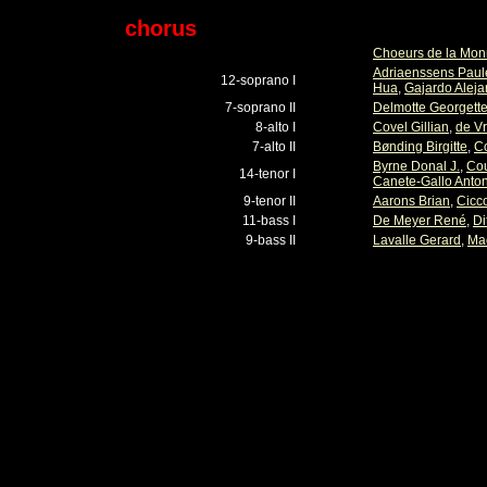
chorus
Choeurs de la Mon
Adriaenssens Paul
12-soprano I
Hua
,
Gajardo Aleja
7-soprano II
Delmotte Georgett
8-alto I
Covel Gillian
,
de Vr
7-alto II
Bønding Birgitte
,
Co
Byrne Donal J.
,
Co
14-tenor I
Canete-Gallo Anto
9-tenor II
Aarons Brian
,
Cicc
11-bass I
De Meyer René
,
Di
9-bass II
Lavalle Gerard
,
Ma