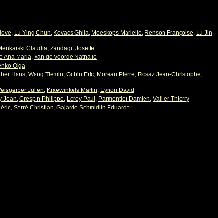
ieve
,
Lu Ying Chun
,
Kovacs Ghila
,
Moeskops Marielle
,
Renson Françoise
,
Lu Jin
Menkarski Claudia
,
Zandagu Josette
e Ana Maria
,
Van de Voorde Nathalie
enko Olga
ther Hans
,
Wang Tiemin
,
Gobin Eric
,
Moreau Pierre
,
Rosaz Jean-Christophe
,
eisgerber Julien
,
Kraewinkels Martin
,
Eynon David
y Jean
,
Crespin Philippe
,
Leroy Paul
,
Parmentier Damien
,
Vallier Thierry
éric
,
Serré Christian
,
Gajardo Schmidlin Eduardo