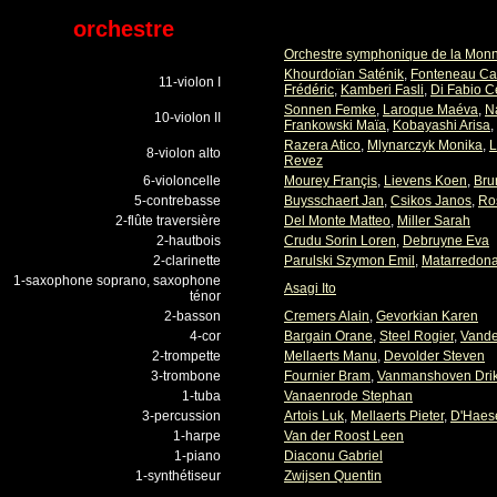
orchestre
Orchestre symphonique de la Mon
Khourdoïan Saténik
,
Fonteneau Ca
11-violon I
Frédéric
,
Kamberi Fasli
,
Di Fabio C
Sonnen Femke
,
Laroque Maéva
,
N
10-violon II
Frankowski Maïa
,
Kobayashi Arisa
,
Razera Atico
,
Mlynarczyk Monika
,
L
8-violon alto
Revez
6-violoncelle
Mourey Françis
,
Lievens Koen
,
Bru
5-contrebasse
Buysschaert Jan
,
Csikos Janos
,
Ro
2-flûte traversière
Del Monte Matteo
,
Miller Sarah
2-hautbois
Crudu Sorin Loren
,
Debruyne Eva
2-clarinette
Parulski Szymon Emil
,
Matarredona
1-saxophone soprano, saxophone
Asagi Ito
ténor
2-basson
Cremers Alain
,
Gevorkian Karen
4-cor
Bargain Orane
,
Steel Rogier
,
Vande
2-trompette
Mellaerts Manu
,
Devolder Steven
3-trombone
Fournier Bram
,
Vanmanshoven Dri
1-tuba
Vanaenrode Stephan
3-percussion
Artois Luk
,
Mellaerts Pieter
,
D'Haes
1-harpe
Van der Roost Leen
1-piano
Diaconu Gabriel
1-synthétiseur
Zwijsen Quentin