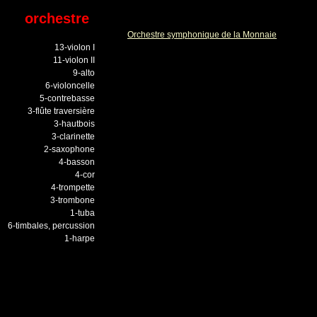
orchestre
Orchestre symphonique de la Monnaie
13-violon I
11-violon II
9-alto
6-violoncelle
5-contrebasse
3-flûte traversière
3-hautbois
3-clarinette
2-saxophone
4-basson
4-cor
4-trompette
3-trombone
1-tuba
6-timbales, percussion
1-harpe