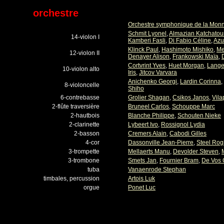
orchestre
Orchestre symphonique de la Mon
Schmit Lyonel
,
Almazian Katchatou
14-violon I
Kamberi Fasli
,
Di Fabio Céline
,
Azu
Klinck Paul
,
Hashimoto Mishiko
,
Me
12-violon II
Denayer Alison
,
Frankowski Maïa
,
Cortvrint Yves
,
Huet Morgan
,
Lange
10-violon alto
Iris
,
Jitcov Varvara
Anichenko Georgi
,
Lardin Corinna
,
8-violoncelle
Shiho
6-contrebasse
Grolier Shagan
,
Csikos Janos
,
Vila
2-flûte traversière
Bruneel Carlos
,
Schouppe Marc
2-hautbois
Blanche Philippe
,
Schouten Nieke
2-clarinette
Lybeert Ivo
,
Rossignol Lydia
2-basson
Cremers Alain
,
Cabodi Gilles
4-cor
Dassonville Jean-Pierre
,
Steel Rog
3-trompette
Mellaerts Manu
,
Devolder Steven
,
3-trombone
Smets Jan
,
Fournier Bram
,
De Vos 
tuba
Vanaenrode Stephan
timbales, percussion
Artois Luk
orgue
Ponet Luc