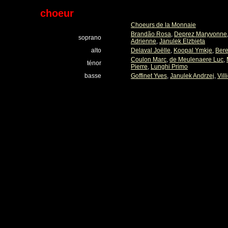
choeur
Choeurs de la Monnaie
Brandão Rosa
,
Deprez Maryvonne
soprano
Adrienne
,
Janulek Elzbieta
alto
Delaval Joëlle
,
Koopal Ymkje
,
Bere
Coulon Marc
,
de Meulenaere Luc
,
ténor
Pierre
,
Lunghi Primo
basse
Goffinet Yves
,
Janulek Andrzej
,
Vill