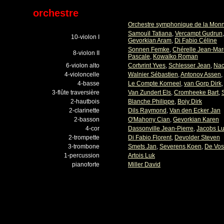
orchestre
Orchestre symphonique de la Mon
Samouïl Tatiana
,
Vercampt Gudrun
10-violon I
Gevorkian Aram
,
Di Fabio Céline
Sonnen Femke
,
Chérelle Jean-Mar
8-violon II
Pascale
,
Kowalko Roman
6-violon alto
Cortvrint Yves
,
Schlesser Jean
,
Nac
4-violoncelle
Walnier Sébastien
,
Antonov Assen
,
4-basse
Le Compte Korneel
,
van Gorp Dirk
3-flûte traversière
Van Zundert Els
,
Cromheeke Bart
,
2-hautbois
Blanche Philippe
,
Boiy Dirk
2-clarinette
Dils Raymond
,
Van den Ecker Jan
2-basson
O'Mahony Cian
,
Gevorkian Karen
4-cor
Dassonville Jean-Pierre
,
Jacobs L
2-trompette
Di Fabio Florent
,
Devolder Steven
3-trombone
Smets Jan
,
Severens Koen
,
De Vos
1-percussion
Artois Luk
pianoforte
Miller David