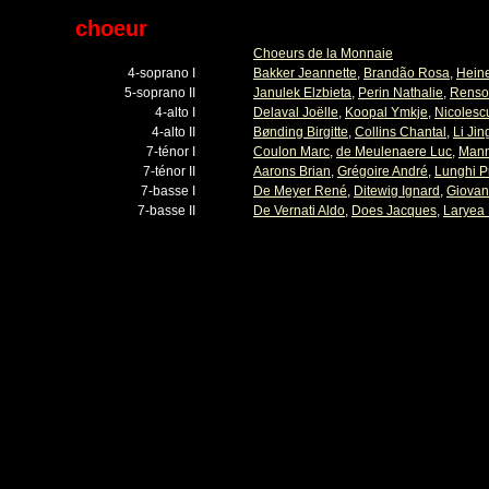
choeur
Choeurs de la Monnaie
4-soprano I
Bakker Jeannette
,
Brandão Rosa
,
Hein
5-soprano II
Janulek Elzbieta
,
Perin Nathalie
,
Renso
4-alto I
Delaval Joëlle
,
Koopal Ymkje
,
Nicolesc
4-alto II
Bønding Birgitte
,
Collins Chantal
,
Li Jin
7-ténor I
Coulon Marc
,
de Meulenaere Luc
,
Mann
7-ténor II
Aarons Brian
,
Grégoire André
,
Lunghi P
7-basse I
De Meyer René
,
Ditewig Ignard
,
Giovan
7-basse II
De Vernati Aldo
,
Does Jacques
,
Laryea