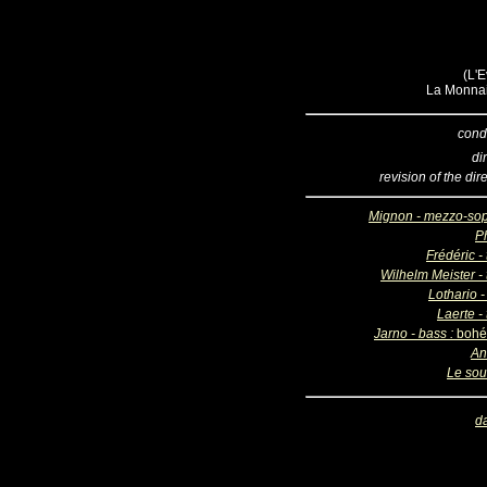
(L'E
La Monnai
cond
di
revision of the dir
Mignon - mezzo-so
Ph
Frédéric -
Wilhelm Meister - 
Lothario -
Laerte -
Jarno - bass :
bohé
An
Le sou
d