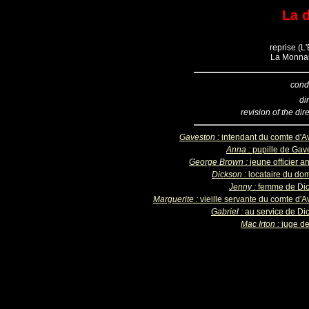
La 
reprise (L
La Monnai
cond
di
revision of the dir
Gaveston :
intendant du comte d'A
Anna :
pupille de Gav
George Brown :
jeune officier a
Dickson :
locataire du do
Jenny :
femme de Di
Marguerite :
vieille servante du comte d'A
Gabriel :
au service de Di
Mac Irton :
juge de