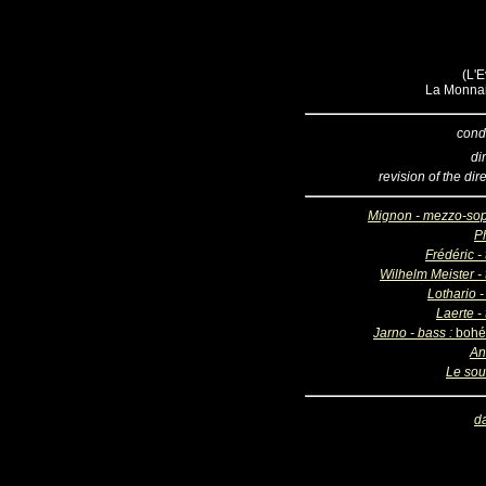
(L'E
La Monnai
cond
di
revision of the dir
Mignon - mezzo-so
Ph
Frédéric -
Wilhelm Meister - 
Lothario -
Laerte -
Jarno - bass :
bohé
An
Le sou
d