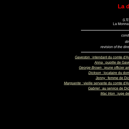
La 
(L'E
La Monnai
cond
di
revision of the dir
Gaveston :
intendant du comte d'A
Anna :
pupille de Gav
George Brown :
jeune officier a
Dickson :
locataire du do
Jenny :
femme de Di
Marguerite :
vieille servante du comte d'A
Gabriel :
au service de Di
Mac Irton :
juge de