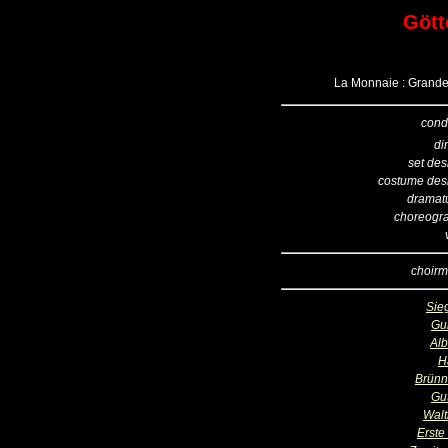
Göt
La Monnaie : Grande 
cond
di
set des
costume des
dramatu
choreogr
choirm
Sieg
Gu
Alb
H
Brünn
Gu
Walt
Erste