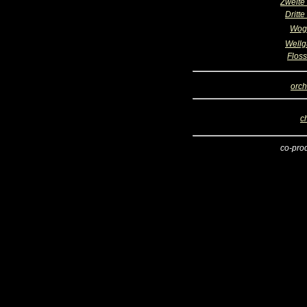
Zweite
Dritt
Wog
Well
Floss
orch
c
co-pro