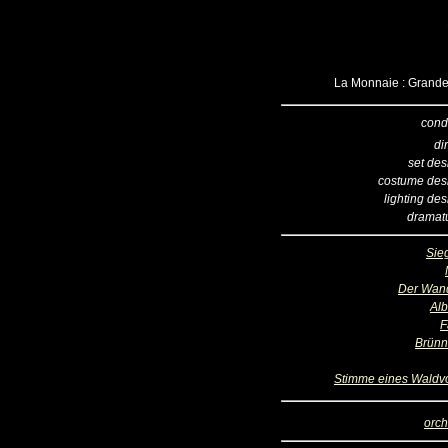
La Monnaie : Grande 
cond
di
set des
costume des
lighting de
dramatu
Sieg
Der Wan
Alb
F
Brünn
Stimme eines Waldv
orch