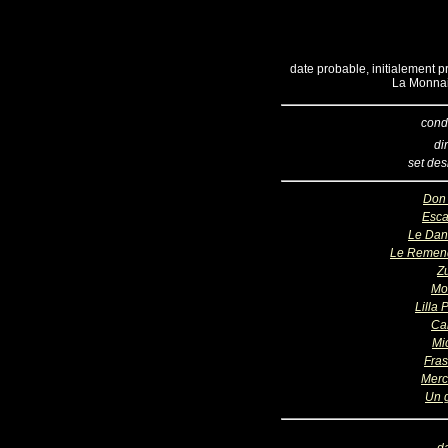
date probable, initialement 
La Monnai
cond
di
set des
Don
Esca
Le Dan
Le Remen
Z
Mo
Lilla 
Ca
Mi
Fras
Merc
Un 