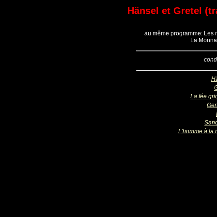
Hänsel et Gretel (t
au même programme: Les no
La Monnai
cond
H
G
La fée gri
Ger
San
L'homme à la 