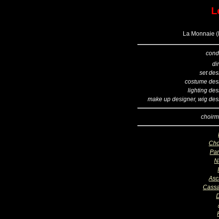
L
La Monnaie (B
cond
di
set des
costume des
lighting de
make up designer, wig des
choirm
Cho
Pa
N
Asc
Cass