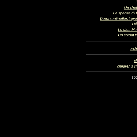
Un chef
Le spectre d'H
Deux sentinelles troy
Hé
Le dieu Me
Un soldat t
orch
c
children's c
sp