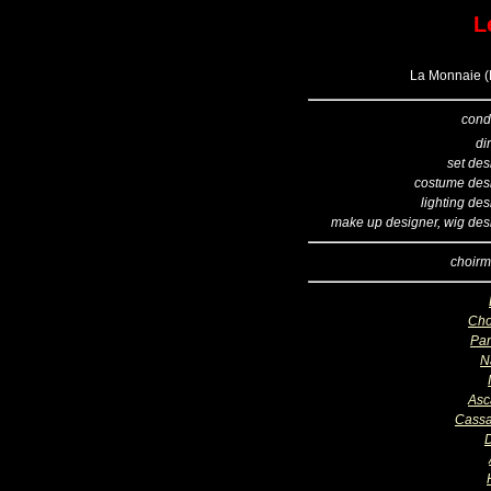
L
La Monnaie (B
cond
di
set des
costume des
lighting de
make up designer, wig des
choirm
Cho
Pa
N
Asc
Cass