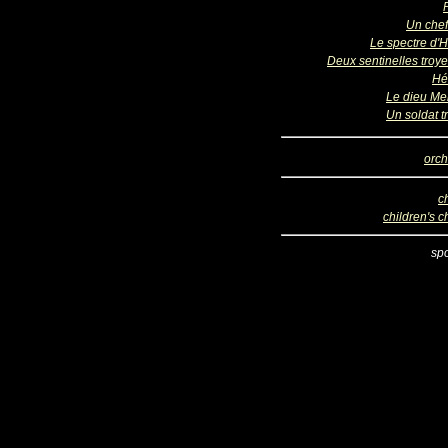
Un chef
Le spectre d'H
Deux sentinelles troy
Hé
Le dieu Me
Un soldat t
orch
c
children's c
sp