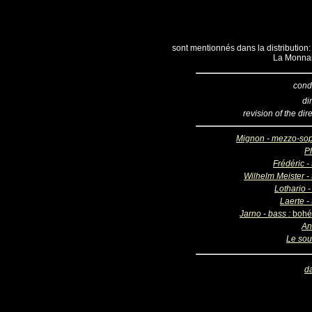
sont mentionnés dans la distribution: 
La Monnai
cond
di
revision of the dir
Mignon - mezzo-so
Ph
Frédéric -
Wilhelm Meister - 
Lothario -
Laerte -
Jarno - bass :
bohé
An
Le sou
d