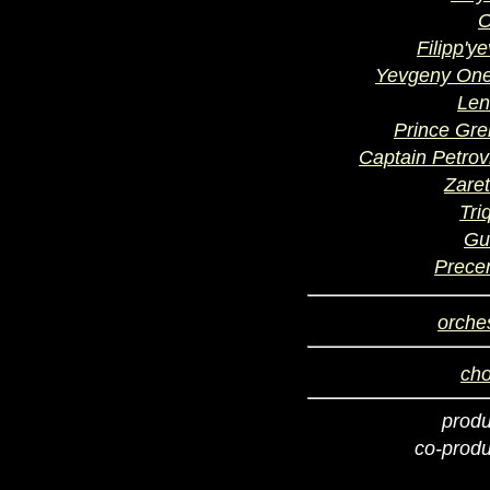
O
Filipp'y
Yevgeny One
Len
Prince Gr
Captain Petrov
Zare
Tri
Gui
Prece
orche
cho
prod
co-prod