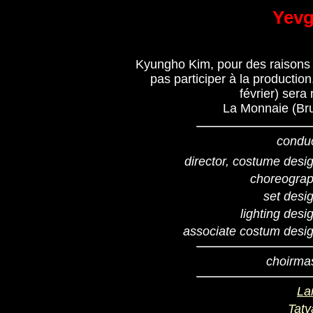
Yevg
Kyungho Kim, pour des raisons
pas participer à la production
février) sera
La Monnaie (Bru
condu
director, costume desi
choreograp
set desi
lighting desi
associate costum desi
choirma
La
Taty