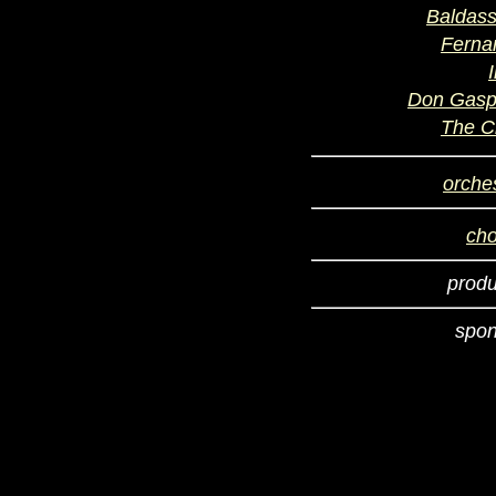
Baldass
Ferna
Don Gasp
The C
orche
cho
prod
spon