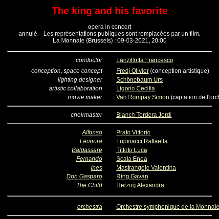
The king and his favorite
opera in concert
annulé. - Les représentations publiques sont remplacées par un film.
La Monnaie (Brussels) : 09-03-2021, 20:00
conductor
Lanzillotta Francesco
conception, space concept
Fredj Olivier
(conception artistique)
lighting designer
Schönebaum Urs
artistic collaboration
Ligorio Cecilia
movie maker
Van Rompay Simon
(captation de l'orc
choirmaster
Blanch Tordera Jordi
Alfonso
Prato Vittorio
Leonora
Lupinacci Raffaella
Baldassare
Tittoto Luca
Fernando
Scala Enea
Ines
Mastrangelo Valentina
Don Gasparo
Ring Gavan
The Child
Herzog Alexandra
orchestra
Orchestre symphonique de la Monnai