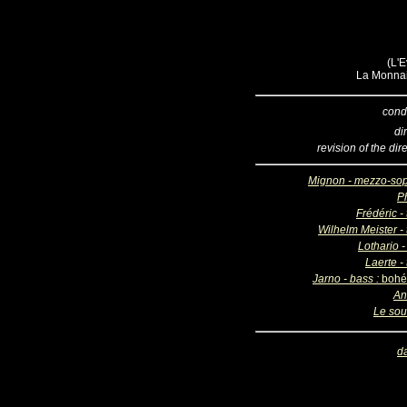
(L'E
La Monnai
cond
di
revision of the dir
Mignon - mezzo-so
Ph
Frédéric -
Wilhelm Meister - 
Lothario -
Laerte -
Jarno - bass :
bohé
An
Le sou
d