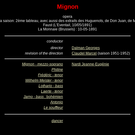
Mignon
opera
la saison: 2ème tableau, avec aussi des extraits des Huguenots, de Don Juan, de Mi
Faust (L'Eventail, 10/05/1891)
La Monnaie (Brussels) : 10-05-1891
conductor
director
Dalman Georges
revision of the direction
Claudel Marcel
(saison 1951-1952)
Mignon - mezzo-soprano
Nardi Jeanne-Eugénie
Philine
Frédéric - tenor
Wilhelm Meister - tenor
Lothario - bass
Laerte - tenor
Jarno - bass :
bohémien
Antonio
Le souffleur
dancer