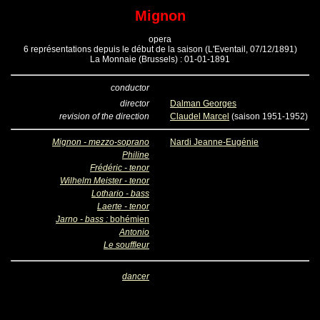
Mignon
opera
6 représentations depuis le début de la saison (L'Eventail, 07/12/1891)
La Monnaie (Brussels) : 01-01-1891
conductor
director
Dalman Georges
revision of the direction
Claudel Marcel
(saison 1951-1952)
Mignon - mezzo-soprano
Nardi Jeanne-Eugénie
Philine
Frédéric - tenor
Wilhelm Meister - tenor
Lothario - bass
Laerte - tenor
Jarno - bass :
bohémien
Antonio
Le souffleur
dancer