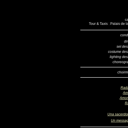
ca
Tour & Taxis : Palais de 
cond
di
set des
costume des
lighting de
choreogr
choirm
Rad
Am
Amon
R
Una sacerdo
Un messa