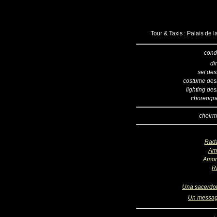
Tour & Taxis : Palais de 
cond
di
set des
costume des
lighting de
choreogr
choirm
Rad
Am
Amon
R
Una sacerdo
Un messa