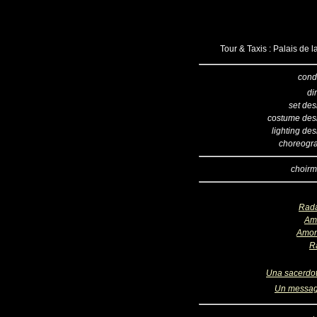
Tour & Taxis : Palais de 
cond
di
set des
costume des
lighting de
choreogr
choirm
Rad
Am
Amon
R
Una sacerdo
Un messa