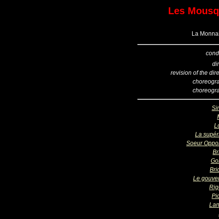
Les Mousq
La Monnai
cond
di
revision of the dir
choreogr
choreogr
Si
L
La supér
Soeur Oppo
Br
Go
Bri
Le gouve
Rig
Pi
Lan