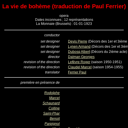
La vie de bohème (traduction de Paul Ferrier)
opera
Dates inconnues ; 12 représentations
La Monnaie (Brussels) : 01-01-1923
conductor
set designer
Devis Pierre
(Décors des 1er et 3ième 
set designer
Lynen Armand
(Décors des 1er et 3iè
set designer
Dubosq Albert
(Décors du 2ième acte)
director
Dalman Georges
revision of the direction
Lefèvre Roger
(saison 1950-1951)
revision of the direction
Claudel Marcel
(saison 1954-1955)
translator
Ferrier Paul
première en présence de
Rodolphe
Marcel
Schaunard
Colline
Saint-Phar
Benoit
Parpignol