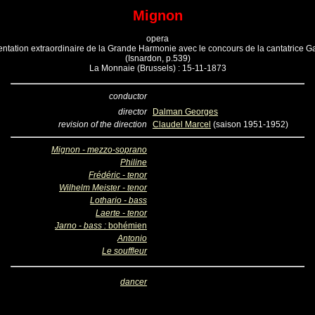
Mignon
opera
tation extraordinaire de la Grande Harmonie avec le concours de la cantatrice Ga
(Isnardon, p.539)
La Monnaie (Brussels) : 15-11-1873
conductor
director
Dalman Georges
revision of the direction
Claudel Marcel
(saison 1951-1952)
Mignon - mezzo-soprano
Philine
Frédéric - tenor
Wilhelm Meister - tenor
Lothario - bass
Laerte - tenor
Jarno - bass :
bohémien
Antonio
Le souffleur
dancer