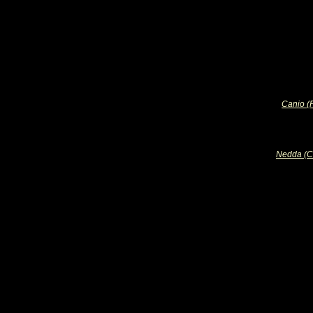
Canio (P
Nedda (C