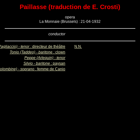
Paillasse (traduction de E. Crosti)
opera
La Monnaie (Brussels) : 21-04-1932
conductor
agliaccio) - tenor :
directeur de théâtre
N.N.
Tonio (Taddeo) - baritone :
clown
Peppe (Arlequin) - tenor
Silvio - baritone :
paysan
olombine) - soprano :
femme de Canio