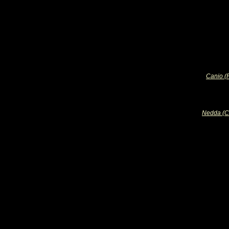
Canio (P
Nedda (C