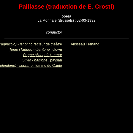
Paillasse (traduction de E. Crosti)
opera
La Monnaie (Brussels) : 02-03-1932
conductor
agliaccio) - tenor :
directeur de théâtre
Ansseau Fernand
Tonio (Taddeo) - baritone :
clown
Peppe (Arlequin) - tenor
Silvio - baritone :
paysan
olombine) - soprano :
femme de Canio