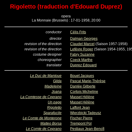
Rigoletto (traduction d'Edouard Duprez)
opera
La Monnaie (Brussels) : 17-01-1958, 20:00
conductor
Célis Frits
director
Dalman Georges
revision of the direction
Claudel Marcel
(Saison 1957-1958)
revision of the direction
Lefèvre Roger
(Saison 1954-1955, 19
costume designer
Fabry Suzanne
choreographer
Coeck Marthe
translator
Duprez Edouard
Le Duc de Mantoue
Bouet Jacques
Gilda
Pascal Marie-Thérèse
Madeleine
Danlée Gilberte
Joana
Cortois Micheline
La Comtesse de Ceprano
Masset Hélène
Un page
Masset Hélène
Rigoletto
Laffont Jean
Sparafucile
Wierzbicki Tadeusz
Le Comte de Monterone
Fischer Pierre
Matteo Borsa
Trempont Pol
Le Comte de Ceprano
Pestiaux Jean-Benoît