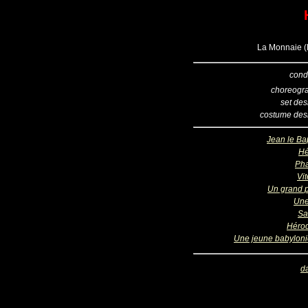
La Monnaie (B
cond
choreogr
set des
costume des
Jean le Bap
Hé
Ph
Vit
Un grand p
Une
Sa
Héro
Une jeune babylon
d